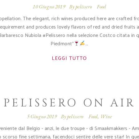
10 Giugno 2019
By
pelissero
Food
ppellation. The elegant, rich wines produced here are crafted f
requirement and produces lovely flavors of red and dried fruits
 Barbaresco Nubiola #Pelissero nella selezione Costco citata in q
Piedmont"
LEGGI TUTTO
PELISSERO ON AIR
5 Giugno 2019
By
pelissero
Food
,
Wine
eniente dal Belgio - anzi, le due troupe - di Smaakmakkers - Am
 lo scorso fine settimana, facendoci sentire delle vere star! In 