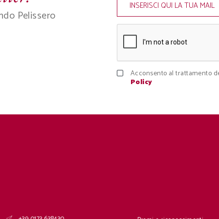
ndo Pelissero
Acconsento al trattamento de
Policy
+39 0173 638430