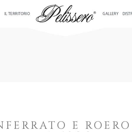
I
IL TERRITORIO
GALLERY
DIST
NFERRATO E ROERO